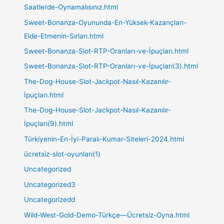
Saatlerde-Oynamalısınız.html
Sweet-Bonanza-Oyununda-En-Yüksek-Kazançları-
Elde-Etmenin-Sırları.html
Sweet-Bonanza-Slot-RTP-Oranları-ve-İpuçları.html
Sweet-Bonanza-Slot-RTP-Oranları-ve-İpuçları(3).html
The-Dog-House-Slot-Jackpot-Nasıl-Kazanılır-
İpuçları.html
The-Dog-House-Slot-Jackpot-Nasıl-Kazanılır-
İpuçları(9).html
Türkiyenin-En-İyi-Paralı-Kumar-Siteleri-2024.html
ücretsiz-slot-oyunları(1)
Uncategorized
Uncategorized3
Uncategorizedd
Wild-West-Gold-Demo-Türkçe—Ücretsiz-Oyna.html