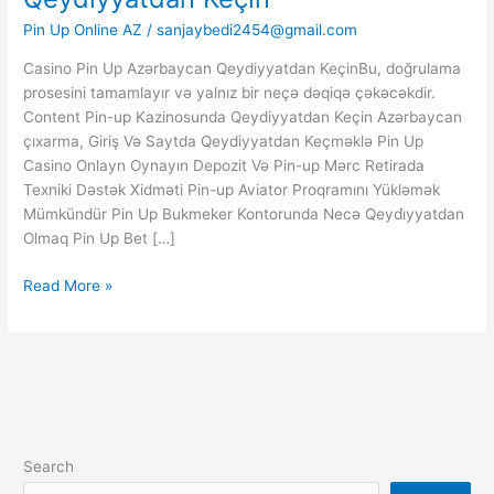
Pin Up Online AZ
/
sanjaybedi2454@gmail.com
Casino Pin Up Azərbaycan Qeydiyyatdan KeçinBu, doğrulama
prosesini tamamlayır və yalnız bir neçə dəqiqə çəkəcəkdir.
Content Pin-up Kazinosunda Qeydiyyatdan Keçin Azərbaycan
çıxarma, Giriş Və Saytda Qeydiyyatdan Keçməklə Pin Up
Casino Onlayn Oynayın Depozit Və Pin-up Mərc Retirada
Texniki Dəstək Xidməti Pin-up Aviator Proqramını Yükləmək
Mümkündür Pin Up Bukmeker Kontorunda Necə Qeydi̇yyatdan
Olmaq Pin Up Bet […]
Casino
Read More »
Pin
Up
Azərbaycan
Qeydiyyatdan
Keçin</tg
Search