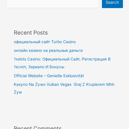
Search
Recent Posts
официальный сайт Turbo Casino
онлайн казино на реальные деньги
1xslots Casino: Официальный Сайт, Регистрация В
1хслот, Зеркало И Бонусы
Official Website – Genieße Exklusivität
Kasyno Na Żywo Vulkan Vegas ️ Graj Z Krupierem Mhh
Żyw
Recent Comments