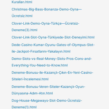
Kuralları.html
Christmas-Big-Bass-Bonanza-Demo-Oyna—
Ücretsiz.html
Clover-Link-Demo-Oyna-Türkçe—Ücretsiz-
Deneme(3).html
Clover-Link-Slot-Oyna-Türkiyede-Slot-Deneyimi.html
Dede-Casino-Kumar-Oyunu-Gates-of-Olympus-Slot-
ile-Jackpot-Fırsatlarını-Yakalayın.html
Demo-Slots-vs-Real-Money-Slots-Pros-Cons-and-
Everything-You-Need-to-Know.html
Deneme-Bonusu-ile-Kazançlı-Çıkın-En-Yeni-Casino-
Siteleri-İncelemesi.html
Deneme-Bonusu-Veren-Siteler-Kazançlı-Oyun-
Dünyasına-Adım-Atın.html
Dog-House-Megaways-Slot-Demo-Ücretsiz-
Deneme(1).html