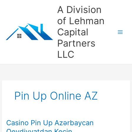
Skip
A Division
to
content
of Lehman
Capital
Partners
LLC
Pin Up Online AZ
Casino Pin Up Azərbaycan
Qeydiyyatdan Keçin