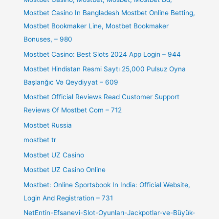
Mostbet Casino In Bangladesh Mostbet Online Betting,
Mostbet Bookmaker Line, Mostbet Bookmaker
Bonuses, – 980
Mostbet Casino: Best Slots 2024 App Login – 944
Mostbet Hindistan Rəsmi Saytı 25,000 Pulsuz Oyna
Başlanğıc Və Qeydiyyat – 609
Mostbet Official Reviews Read Customer Support
Reviews Of Mostbet Com – 712
Mostbet Russia
mostbet tr
Mostbet UZ Casino
Mostbet UZ Casino Online
Mostbet: Online Sportsbook In India: Official Website,
Login And Registration – 731
NetEntin-Efsanevi-Slot-Oyunları-Jackpotlar-ve-Büyük-