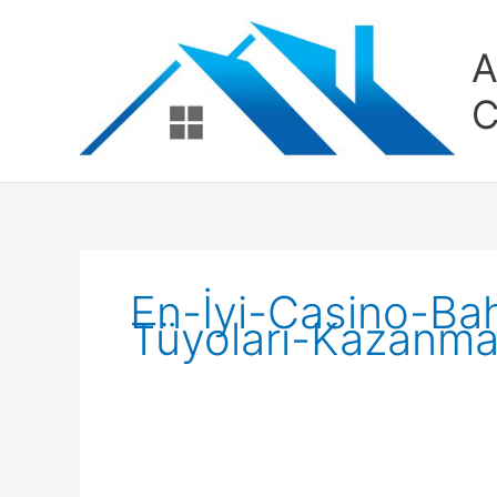
Skip
to
A
content
C
En-İyi-Casino-Bah
Tüyoları-Kazanma