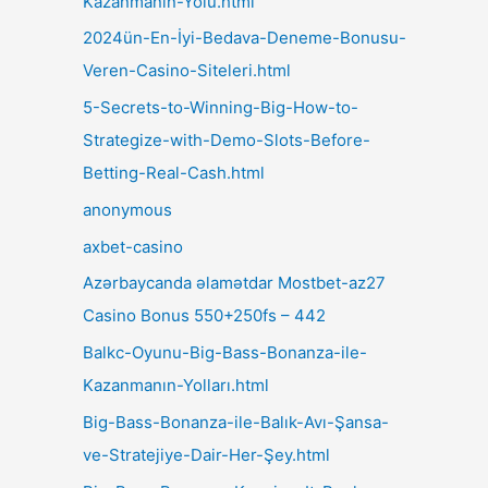
Kazanmanın-Yolu.html
2024ün-En-İyi-Bedava-Deneme-Bonusu-
Veren-Casino-Siteleri.html
5-Secrets-to-Winning-Big-How-to-
Strategize-with-Demo-Slots-Before-
Betting-Real-Cash.html
anonymous
axbet-casino
Azərbaycanda əlamətdar Mostbet-az27
Casino Bonus 550+250fs – 442
Balkc-Oyunu-Big-Bass-Bonanza-ile-
Kazanmanın-Yolları.html
Big-Bass-Bonanza-ile-Balık-Avı-Şansa-
ve-Stratejiye-Dair-Her-Şey.html