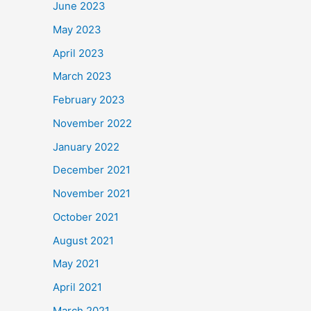
June 2023
May 2023
April 2023
March 2023
February 2023
November 2022
January 2022
December 2021
November 2021
October 2021
August 2021
May 2021
April 2021
March 2021