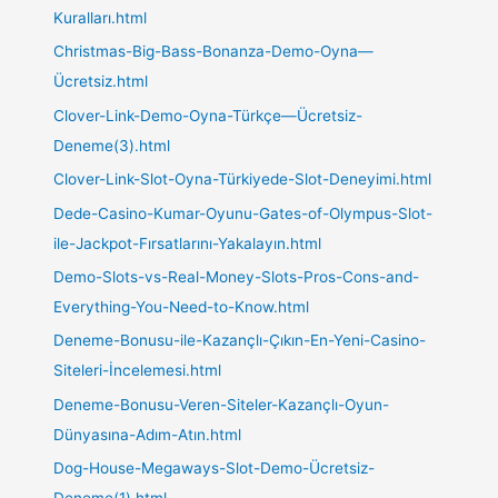
Kuralları.html
Christmas-Big-Bass-Bonanza-Demo-Oyna—
Ücretsiz.html
Clover-Link-Demo-Oyna-Türkçe—Ücretsiz-
Deneme(3).html
Clover-Link-Slot-Oyna-Türkiyede-Slot-Deneyimi.html
Dede-Casino-Kumar-Oyunu-Gates-of-Olympus-Slot-
ile-Jackpot-Fırsatlarını-Yakalayın.html
Demo-Slots-vs-Real-Money-Slots-Pros-Cons-and-
Everything-You-Need-to-Know.html
Deneme-Bonusu-ile-Kazançlı-Çıkın-En-Yeni-Casino-
Siteleri-İncelemesi.html
Deneme-Bonusu-Veren-Siteler-Kazançlı-Oyun-
Dünyasına-Adım-Atın.html
Dog-House-Megaways-Slot-Demo-Ücretsiz-