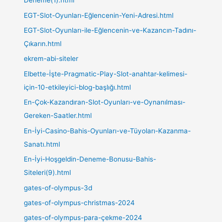
Deneme(1).html
EGT-Slot-Oyunları-Eğlencenin-Yeni-Adresi.html
EGT-Slot-Oyunları-ile-Eğlencenin-ve-Kazancın-Tadını-
Çıkarın.html
ekrem-abi-siteler
Elbette-İşte-Pragmatic-Play-Slot-anahtar-kelimesi-
için-10-etkileyici-blog-başlığı.html
En-Çok-Kazandıran-Slot-Oyunları-ve-Oynanılması-
Gereken-Saatler.html
En-İyi-Casino-Bahis-Oyunları-ve-Tüyoları-Kazanma-
Sanatı.html
En-İyi-Hoşgeldin-Deneme-Bonusu-Bahis-
Siteleri(9).html
gates-of-olympus-3d
gates-of-olympus-christmas-2024
gates-of-olympus-para-çekme-2024