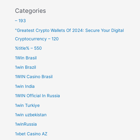
Categories
– 193
"Greatest Crypto Wallets Of 2024: Secure Your Digital
Cryptocurrency – 120
%title% – 550
1Win Brasil
1win Brazil
1WIN Casino Brasil
1win India
1WIN Official In Russia
1win Turkiye
1win uzbekistan
1winRussia
1xbet Casino AZ