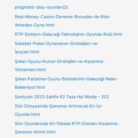
pragmatic-play-oyunları(2)
Real-Money-Casino-Deneme-Bonusları-ile-Risk-
Almadan-Oyna.html
RTP-Slotların-Geleceği-Teknolojinin-Oyunda-Rolü.html
Sekabet-Poker-Oynamanın-Stratejileri-ve-
İpuçları.html
Şeker-Oyunu-Kumar-Stratejiler-ve-Kazanma-
Yöntemleri.html
Şeker-Patlatma-Oyunu-Bahislerinin-Geleceği-Neler-
Bekleniyor.html
Sentyabr 2023 Səhifə 62 Təzə Hal Media – 202
Slot-Dünyasında-Şansınızı-Arttıracak-En-İyi-
Oyunlar.html
Slot-Oyunlarında-En-Yüksek-RTP-Oranları-Kazanma-
Şansınızı-Artırın.html