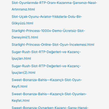
Slot-Oyunlarında-RTP-Oranı-Kazanma-Şansınızı-Nasıl-
Artırırsınız.html
Slot-Uçak-Oyunu-Aviator-Yıldızlarla-Dolu-Bir-
Gökyüzü.html
Starlight-Princess-1000x-Demo-Ücretsiz-Slot-
Deneyimi(1).html
Starlight-Princess-Online-Slot-Oyun-İncelemesi.html
Sugar-Rush-Slot-RTP-Değerleri-ve-Kazanç-
İpuçları.html
Sugar-Rush-Slot-RTP-Değerleri-ve-Kazanç-
İpuçları(2).html
Sweet-Bonanza-Bahis—Kazançlı-Slot-Oyun-
Keyfi.html
Sweet-Bonanza-Bahis—Kazançlı-Slot-Oyunları-
Keşfet.html
Sweet-Bonanza-Oynarken-Kazanç-Şansı-Hangi-