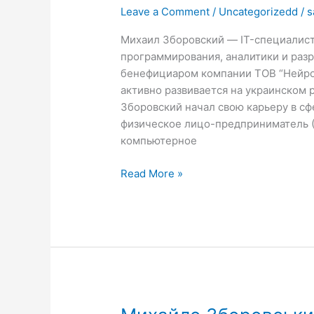
Leave a Comment
/
Uncategorizedd
/
s
Михаил Зборовский — IT-специалист
программирования, аналитики и раз
бенефициаром компании ТОВ “Нейрол
активно развивается на украинском
Зборовский начал свою карьеру в сф
физическое лицо-предприниматель (
компьютерное
Михаил
Read More »
Зборовский