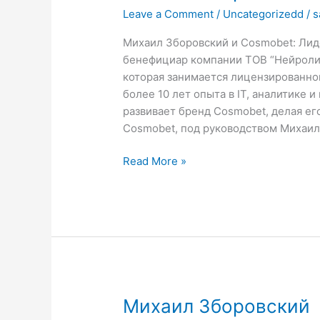
Leave a Comment
/
Uncategorizedd
/
s
Михаил Зборовский и Cosmobet: Лид
бенефициар компании ТОВ “Нейролин
которая занимается лицензированной
более 10 лет опыта в IT, аналитике
развивает бренд Cosmobet, делая ег
Cosmobet, под руководством Михаил
Михаил
Read More »
Зборовский
Cosmobet
Михаил Зборовский