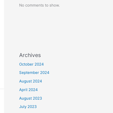
No comments to show.
Archives
October 2024
September 2024
August 2024
April 2024
August 2023
July 2023