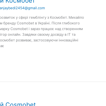
й Космобет
anjaybedi2454@gmail.com
озвиток у сфері гемблінгу з Космобет. Михайло
 бренду Cosmobet в Україні. Після глибокого
 марку Cosmobet і зараз працює над створенням
гор онлайн. Завдяки своєму досвіду в IT та
осмобет розвиває, застосовуючи інноваційні
має
й Cosmobet