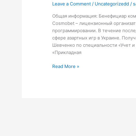
Leave a Comment
/
Uncategorizedd
/
s
Общая информация: Бенефициар ком
Cosmobet – лицензионный организатор
программировании. В течение послед
сфере азартных игр в Украине. Полу
Шевченко по специальности «Учет и 
«Прикладная
Михаил
Read More »
Зборовский