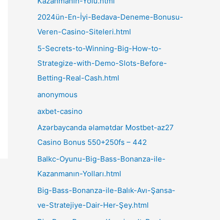
Kazanmanın-Yolu.html
2024ün-En-İyi-Bedava-Deneme-Bonusu-
Veren-Casino-Siteleri.html
5-Secrets-to-Winning-Big-How-to-
Strategize-with-Demo-Slots-Before-
Betting-Real-Cash.html
anonymous
axbet-casino
Azərbaycanda əlamətdar Mostbet-az27
Casino Bonus 550+250fs – 442
Balkc-Oyunu-Big-Bass-Bonanza-ile-
Kazanmanın-Yolları.html
Big-Bass-Bonanza-ile-Balık-Avı-Şansa-
ve-Stratejiye-Dair-Her-Şey.html