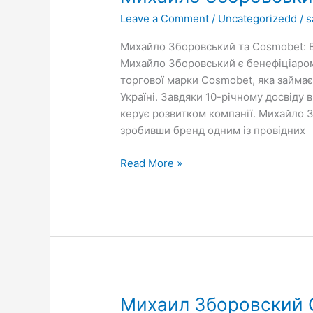
Leave a Comment
/
Uncategorizedd
/
s
Михайло Зборовський та Cosmobet: В
Михайло Зборовський є бенефіціаром
торгової марки Cosmobet, яка займає
Україні. Завдяки 10-річному досвіду в
керує розвитком компанії. Михайло З
зробивши бренд одним із провідних
Михайло
Read More »
Зборовський
Cosmobet
Михаил Зборовский 