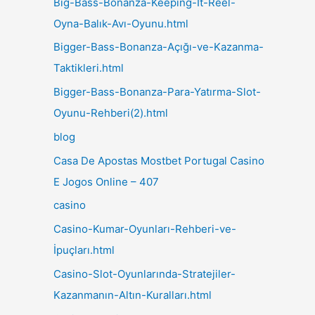
Big-Bass-Bonanza-Keeping-It-Reel-
Oyna-Balık-Avı-Oyunu.html
Bigger-Bass-Bonanza-Açığı-ve-Kazanma-
Taktikleri.html
Bigger-Bass-Bonanza-Para-Yatırma-Slot-
Oyunu-Rehberi(2).html
blog
Casa De Apostas Mostbet Portugal Casino
E Jogos Online – 407
casino
Casino-Kumar-Oyunları-Rehberi-ve-
İpuçları.html
Casino-Slot-Oyunlarında-Stratejiler-
Kazanmanın-Altın-Kuralları.html