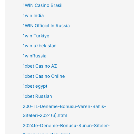
1WIN Casino Brasil
1win India
1WIN Official In Russia
1win Turkiye
1win uzbekistan
1winRussia
1xbet Casino AZ
1xbet Casino Online
1xbet egypt
1xbet Russian
200-TL-Deneme-Bonusu-Veren-Bahis-
Siteleri-2024(6).html
2024te-Deneme-Bonusu-Sunan-Siteler-