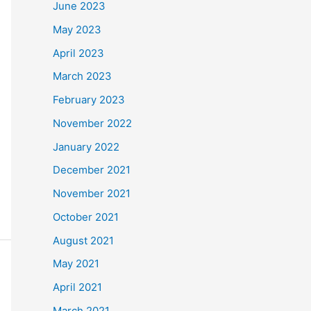
June 2023
May 2023
April 2023
March 2023
February 2023
November 2022
January 2022
December 2021
November 2021
October 2021
August 2021
May 2021
April 2021
March 2021