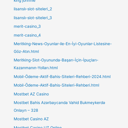
king johnnie
lisanslı-slot-siteleri_2
lisanslı-slot-siteleri_3
merit-casino_3
merit-casino_4
Meritking-News-Oyunlar-ile-En-İyi-Oyunlar-Listesine-
Göz-Atın.html
Meritking-Slot-Oyununda-Başarı-İçin-İpuçları-
Kazanmanın-Yolları.html
Mobil-Ödeme-Aktif-Bahis-Siteleri-Rehberi-2024.html
Mobil-Ödeme-Aktif-Bahis-Siteleri-Rehberi.html
Mostbet AZ Casino
Mostbet Bahis Azərbaycanda Vahid Bukmeykerdə
Onlayn – 328
Mostbet Casino AZ
Mostbet Casino UZ Online