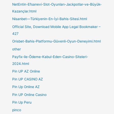
NetEntin-Efsanevi-Slot-Oyunları-Jackpotlar-ve-Büyük-
Kazançlar.html
Nisanbet—Türkiyenin-En-İyi-Bahis-Sitesi.html
Official Site, Download Mobile App Legal Bookmaker –
427
Orisbet-Bahis-Platformu-Güvenli-Oyun-Deneyimi.html
other
Payfix-ile-Ödeme-Kabul-Eden-Casino-Siteleri-
2024.html
Pin UP AZ Online
Pin UP CASINO AZ
Pin Up Online AZ
Pin UP Online Casino
Pin Up Peru
pinco