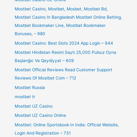
Mostbet Casino, Mostbet, Mosbet, Mostbet Bd,
Mostbet Casino In Bangladesh Mostbet Online Betting,
Mostbet Bookmaker Line, Mostbet Bookmaker
Bonuses, – 980
Mostbet Casino: Best Slots 2024 App Login – 944
Mostbet Hindistan Rəsmi Saytı 25,000 Pulsuz Oyna
Başlanğıc Və Qeydiyyat – 609
Mostbet Official Reviews Read Customer Support
Reviews Of Mostbet Com – 712
Mostbet Russia
mostbet tr
Mostbet UZ Casino
Mostbet UZ Casino Online
Mostbet: Online Sportsbook In India: Official Website,
Login And Registration – 731