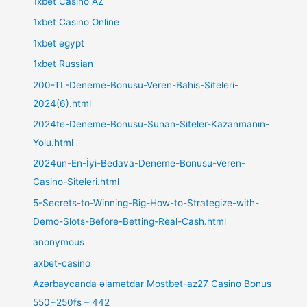
1xbet Casino AZ
1xbet Casino Online
1xbet egypt
1xbet Russian
200-TL-Deneme-Bonusu-Veren-Bahis-Siteleri-
2024(6).html
2024te-Deneme-Bonusu-Sunan-Siteler-Kazanmanın-
Yolu.html
2024ün-En-İyi-Bedava-Deneme-Bonusu-Veren-
Casino-Siteleri.html
5-Secrets-to-Winning-Big-How-to-Strategize-with-
Demo-Slots-Before-Betting-Real-Cash.html
anonymous
axbet-casino
Azərbaycanda əlamətdar Mostbet-az27 Casino Bonus
550+250fs – 442