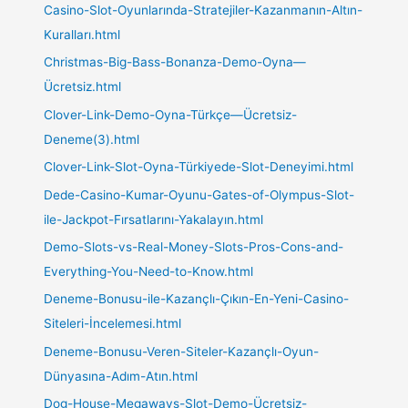
Casino-Slot-Oyunlarında-Stratejiler-Kazanmanın-Altın-
Kuralları.html
Christmas-Big-Bass-Bonanza-Demo-Oyna—
Ücretsiz.html
Clover-Link-Demo-Oyna-Türkçe—Ücretsiz-
Deneme(3).html
Clover-Link-Slot-Oyna-Türkiyede-Slot-Deneyimi.html
Dede-Casino-Kumar-Oyunu-Gates-of-Olympus-Slot-
ile-Jackpot-Fırsatlarını-Yakalayın.html
Demo-Slots-vs-Real-Money-Slots-Pros-Cons-and-
Everything-You-Need-to-Know.html
Deneme-Bonusu-ile-Kazançlı-Çıkın-En-Yeni-Casino-
Siteleri-İncelemesi.html
Deneme-Bonusu-Veren-Siteler-Kazançlı-Oyun-
Dünyasına-Adım-Atın.html
Dog-House-Megaways-Slot-Demo-Ücretsiz-